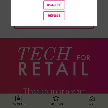
ACCEPT
REFUSE
ALL SPEAKERS
The european
retail exhibition
PROGRAM
EXHIBITORS
BADGE