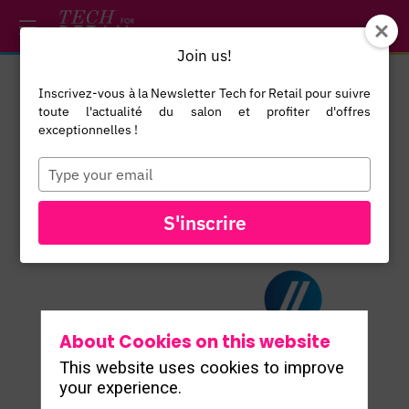
/*
*/
*/
/*
*/
Join us!
Inscrivez-vous à la Newsletter Tech for Retail pour suivre
Nathalie
toute l'actualité du salon et profiter d'offres
Monnaux
exceptionnelles !
Scale
Type
your
Computing
NM
email
S'inscrire
About Cookies on this website
This website uses cookies to improve
your experience.