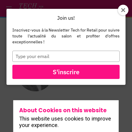
/*
*/
*/
/*
*/
Join us!
Inscrivez-vous à la Newsletter Tech for Retail pour suivre
Amel
toute l'actualité du salon et profiter d'offres
Causevic
exceptionnelles !
Sales
Type
your
Director
email
Spring GDS
S'inscrire
AC
About Cookies on this website
This website uses cookies to improve
your experience.