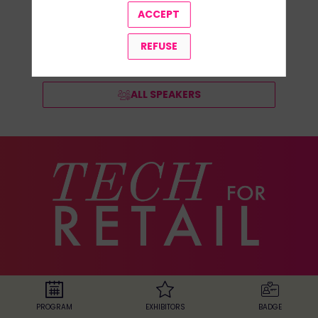
ACCEPT
REFUSE
ALL SPEAKERS
The european
PROGRAM
EXHIBITORS
BADGE