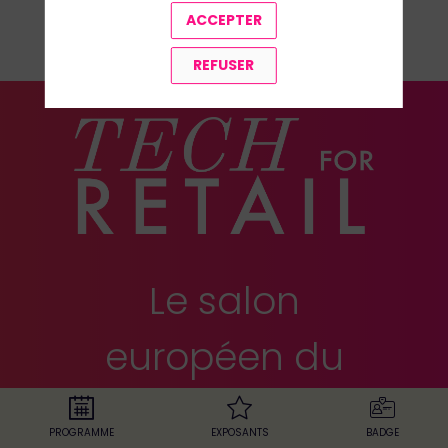
ACCEPTER
TOUS LES REPLAYS
REFUSER
Le salon
européen du
retail
PROGRAMME
EXPOSANTS
BADGE