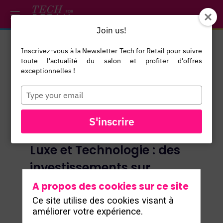
/*
*/
*/
/*
*/
Join us!
Inscrivez-vous à la Newsletter Tech for Retail pour suivre
toute l'actualité du salon et profiter d'offres
exceptionnelles !
Type
your
email
S'inscrire
Luxe et Technologie : des
investissements sur
mesure pour plus
A propos des cookies sur ce site
d’impact
Ce site utilise des cookies visant à
améliorer votre expérience.
Virginie Trotin
- CIO and Innovation