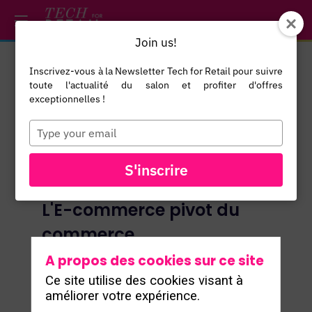
/*
*/
*/
/*
*/
Join us!
Inscrivez-vous à la Newsletter Tech for Retail pour suivre
toute l'actualité du salon et profiter d'offres
exceptionnelles !
Type
your
email
S'inscrire
L'E-commerce pivot du
commerce
Olivier Theulle
- Directeur du E-
A propos des cookies sur ce site
commerce et du Digital, Fnac Darty
Ce site utilise des cookies visant à
Javier Lopez Calvet
- CFO, ESG & RRII
améliorer votre expérience.
& E-Commerce Advisor to CEO, Dia