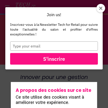
/*
*/
*/
/*
*/
Join us!
GESTION
Inscrivez-vous à la Newsletter Tech for Retail pour suivre
toute l'actualité du salon et profiter d'offres
exceptionnelles !
IMMOBILIÈRE
Type
your
email
S'inscrire
Innover pour une gestion
immobilière agile, durable et
A propos des cookies sur ce site
performante.
Ce site utilise des cookies visant à
améliorer votre expérience.