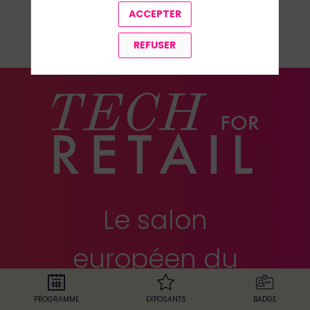
ACCEPTER
TOUTES LES SOLUTIONS
REFUSER
Le salon
européen du
retail
PROGRAMME
EXPOSANTS
BADGE