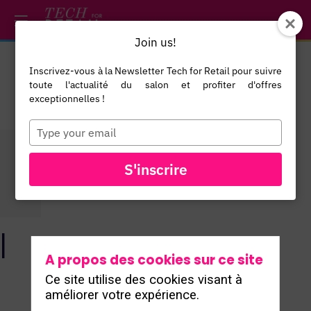
/*
*/
*/
/*
*/
Join us!
Inscrivez-vous à la Newsletter Tech for Retail pour suivre
toute l'actualité du salon et profiter d'offres
exceptionnelles !
Type
your
email
TOUS LES
S'inscrire
EXPOSANTS
l
A propos des cookies sur ce site
Ce site utilise des cookies visant à
améliorer votre expérience.