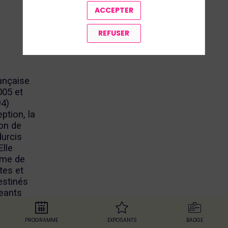
ACCEPTER
REFUSER
rançaise
005 et
94)
ption, la
ion de
durcis
Elle
mme de
tes et
estinés
eants
ustrie, la
 ou
PROGRAMME
EXPOSANTS
BADGE
e 30 ans