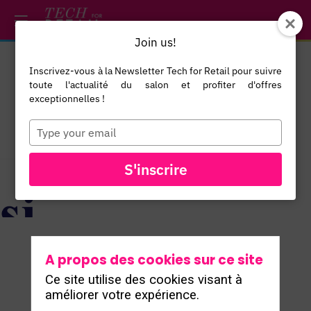
/*
*/
*/
/*
*/
Join us!
Inscrivez-vous à la Newsletter Tech for Retail pour suivre
toute l'actualité du salon et profiter d'offres
exceptionnelles !
Type
your
email
TOUS LES
S'inscrire
EXPOSANTS
A propos des cookies sur ce site
Ce site utilise des cookies visant à
améliorer votre expérience.