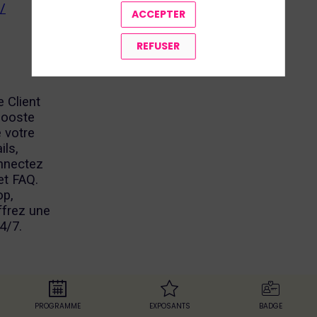
/
ACCEPTER
REFUSER
 Client
booste
 votre
ils,
onnectez
et FAQ.
op,
ffrez une
24/7.
PROGRAMME
EXPOSANTS
BADGE