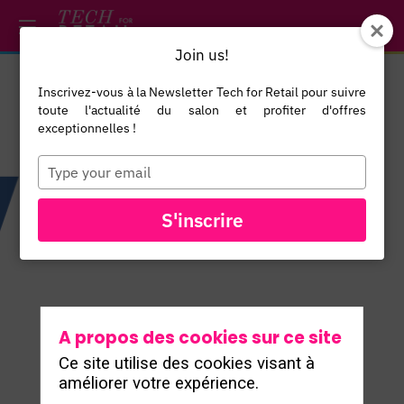
/*
*/
*/
/*
*/
Join us!
Inscrivez-vous à la Newsletter Tech for Retail pour suivre
toute l'actualité du salon et profiter d'offres
exceptionnelles !
Type
your
email
TOUS LES
S'inscrire
EXPOSANTS
A propos des cookies sur ce site
Ce site utilise des cookies visant à
améliorer votre expérience.