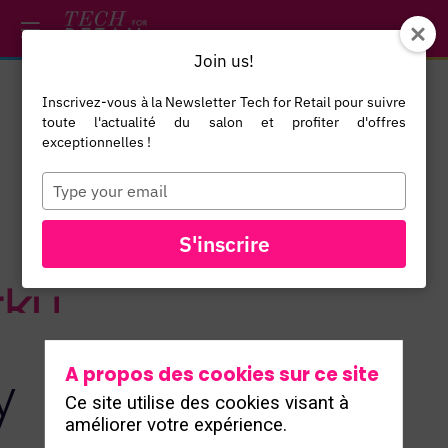
/*
*/
*/
/*
*/
Join us!
Inscrivez-vous à la Newsletter Tech for Retail pour suivre
toute l'actualité du salon et profiter d'offres
exceptionnelles !
Type
your
email
TOUS LES
S'inscrire
EXPOSANTS
A propos des cookies sur ce site
y
Ce site utilise des cookies visant à
améliorer votre expérience.