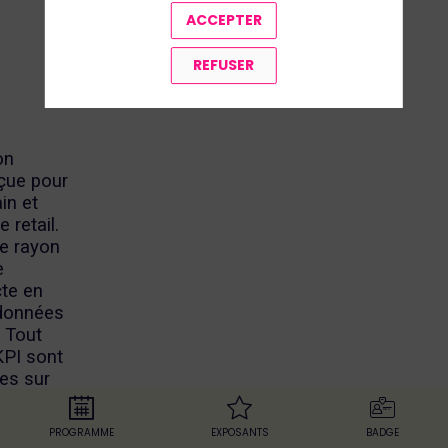
ACCEPTER
REFUSER
on
çue pour
ain et
 retail.
de rayon
e
cte en
données
. Tout
KPI sont
es sur
il
r et
PROGRAMME
EXPOSANTS
BADGE
met aux