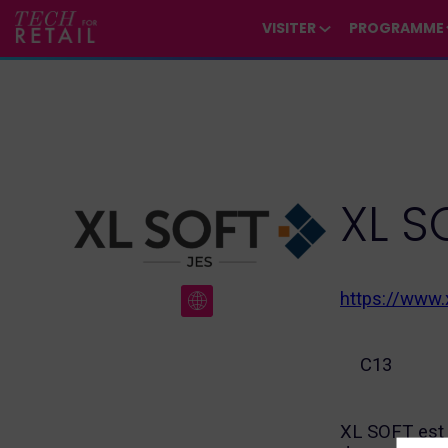
/*
*/
*/
/*
*/
VISITER
PROGRAMME
XL S
https://www.x
C13
XL SOFT est 