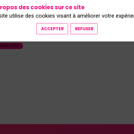
avec plus de 30 ans d’expertise. L'entreprise compte p
ropos des cookies sur ce site
teurs et est présente dans plus de 7 500 points
nt. XL SOFT propose des solutions digitales innovante
site utilise des cookies visant à améliorer votre expérie
e processus de vente, optimisent la gestion des
 et améliorent l’expérience client.
ACCEPTER
REFUSER
ASIN / POS