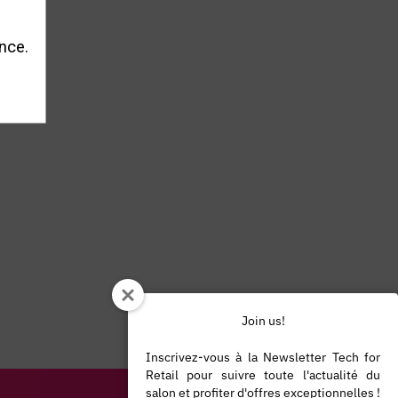
lus de
s qui
nce.
Join us!
Inscrivez-vous à la Newsletter Tech for
Retail pour suivre toute l'actualité du
salon et profiter d'offres exceptionnelles !