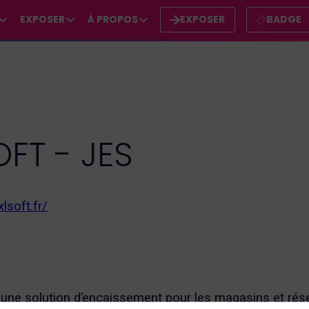
EXPOSER
À PROPOS
EXPOSER
BADGE
OFT - JES
lsoft.fr/
une solution d’encaissement pour les magasins et rés