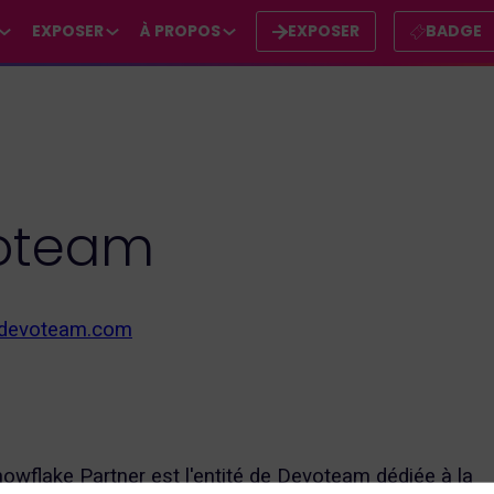
EXPOSER
À PROPOS
EXPOSER
BADGE
oteam
.devoteam.com
wflake Partner est l'entité de Devoteam dédiée à la