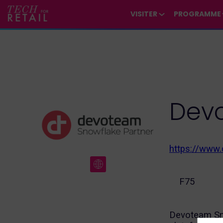
/*
*/
*/
/*
*/
VISITER
PROGRAMME
Dev
https://www
F75
Devoteam Sno