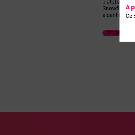
plateforme S
A p
Snowflake et
aident les ent
Ce 
CONSULTING