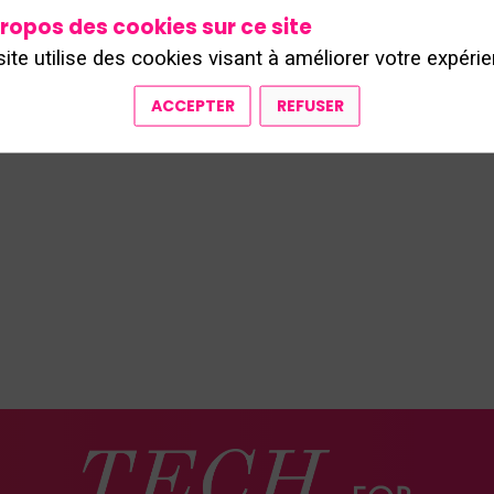
nowflake. Avec plus de 300 spécialistes formés sur
ropos des cookies sur ce site
 plus de 100 certifications SnowPro, Devoteam et Sno
reprises à tirer pleinement parti de la Data et l'IA.
site utilise des cookies visant à améliorer votre expérie
ACCEPTER
REFUSER
NOUVELLES TECHNOLOGIES / IA