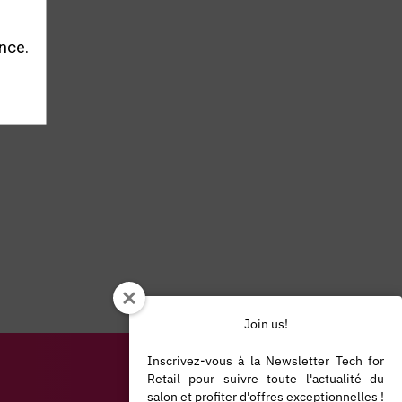
wflake
nce.
Join us!
Inscrivez-vous à la Newsletter Tech for
Retail pour suivre toute l'actualité du
salon et profiter d'offres exceptionnelles !