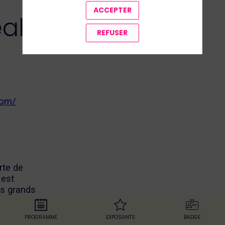
ACCEPTER
ak
REFUSER
com/
rte de
 est
us grands
i et 25
illants
PROGRAMME
EXPOSANTS
BADGE
onçu pour