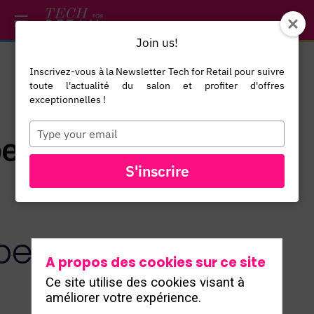
/*
*/
*/
/*
*/
Join us!
Inscrivez-vous à la Newsletter Tech for Retail pour suivre
toute l'actualité du salon et profiter d'offres
exceptionnelles !
Type
your
email
TOUS LES
S'inscrire
EXPOSANTS
er,
A propos des cookies sur ce site
Ce site utilise des cookies visant à
améliorer votre expérience.