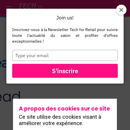
/*
*/
*/
/*
*/
Join us!
Inscrivez-vous à la Newsletter Tech for Retail pour suivre
toute l'actualité du salon et profiter d'offres
exceptionnelles !
Type
your
email
TOUS LES
S'inscrire
EXPOSANTS
ead
A propos des cookies sur ce site
Ce site utilise des cookies visant à
améliorer votre expérience.