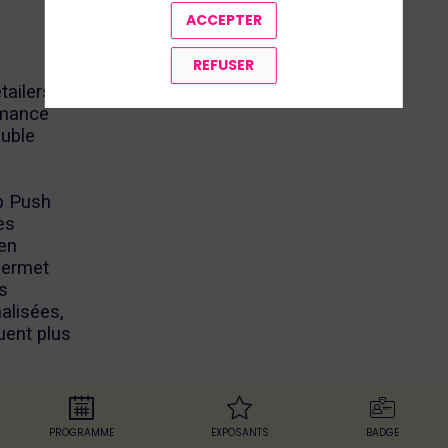
ACCEPTER
REFUSER
tailers
rmance
ouble
b Push
es
en
permet
s
alisées,
uent plus
icitaire
PROGRAMME
EXPOSANTS
BADGE
etailers