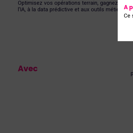
Optimisez vos opérations terrain, gagnez en agil
A p
l’IA, à la data prédictive et aux outils métiers.
Ce 
Avec