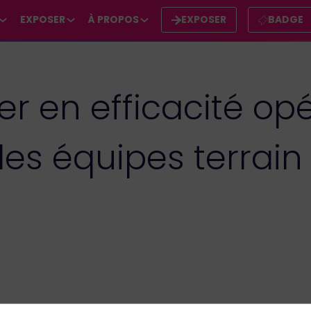
EXPOSER
À PROPOS
EXPOSER
BADGE
en efficacité opér
 des équipes terrain