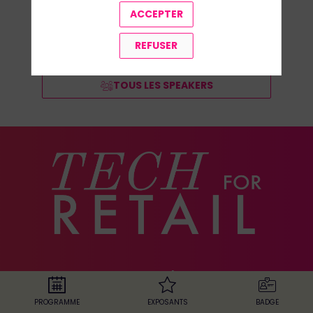
ACCEPTER
REFUSER
TOUS LES SPEAKERS
Le salon
PROGRAMME
EXPOSANTS
BADGE