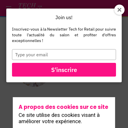
/*
*/
*/
/*
*/
Join us!
Inscrivez-vous à la Newsletter Tech for Retail pour suivre
Tash
toute l'actualité du salon et profiter d'offres
Whitmey
exceptionnelles !
Managing
Type
your
Director
email
TW
Tesco Retail
S'inscrire
Media
A propos des cookies sur ce site
Ce site utilise des cookies visant à
améliorer votre expérience.