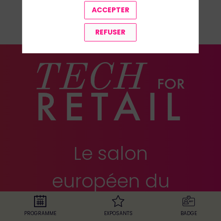
ACCEPTER
TOUS LES SPEAKERS
REFUSER
Le salon
européen du
retail
PROGRAMME
EXPOSANTS
BADGE