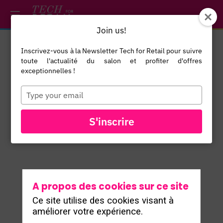
/*
*/
*/
/*
*/
Join us!
Inscrivez-vous à la Newsletter Tech for Retail pour suivre
Sofiane
toute l'actualité du salon et profiter d'offres
Gharrad
exceptionnelles !
Regional
Type
SG
your
Lead South
email
Europe
S'inscrire
Talon.One
A propos des cookies sur ce site
Ce site utilise des cookies visant à
améliorer votre expérience.