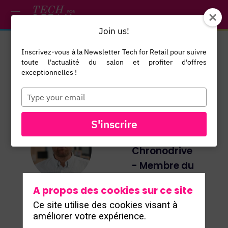
/*
*/
*/
/*
*/
Join us!
Inscrivez-vous à la Newsletter Tech for Retail pour suivre
Thibaut
toute l'actualité du salon et profiter d'offres
Bayart
exceptionnelles !
Fondateur,
Type
your
The Good
email
Ones -
S'inscrire
Président,
TB
Chronodrive
- Membre du
conseil de
A propos des cookies sur ce site
gérance de
Ce site utilise des cookies visant à
l’AFM
améliorer votre expérience.