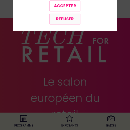
TOUS LES SPEAKERS
ACCEPTER
REFUSER
Le salon
européen du
retail
PROGRAMME
EXPOSANTS
BADGE