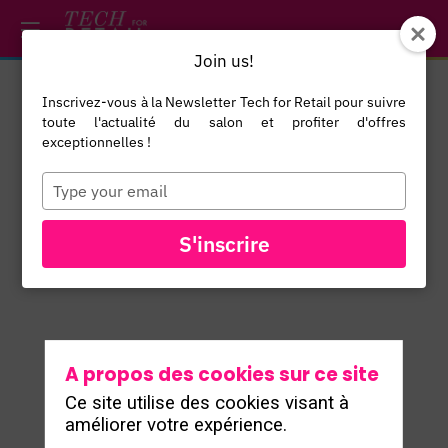
/*
*/
*/
/*
*/
Join us!
Inscrivez-vous à la Newsletter Tech for Retail pour suivre
Benoit
toute l'actualité du salon et profiter d'offres
Cappiello
exceptionnelles !
BC
Asociate
Type
your
Director
email
Razorfish
S'inscrire
A propos des cookies sur ce site
Ce site utilise des cookies visant à
améliorer votre expérience.