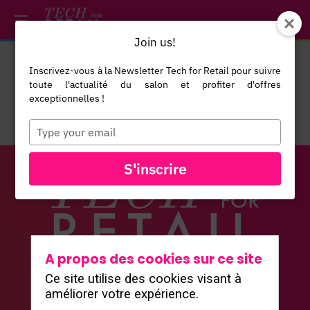
/*
*/
*/
/*
*/
Join us!
Inscrivez-vous à la Newsletter Tech for Retail pour suivre
toute l'actualité du salon et profiter d'offres
exceptionnelles !
Type
your
email
S'inscrire
Vous n'êtes pas autorisé à accéder à ce
A propos des cookies sur ce site
contenu
Ce site utilise des cookies visant à
Le salon
améliorer votre expérience.