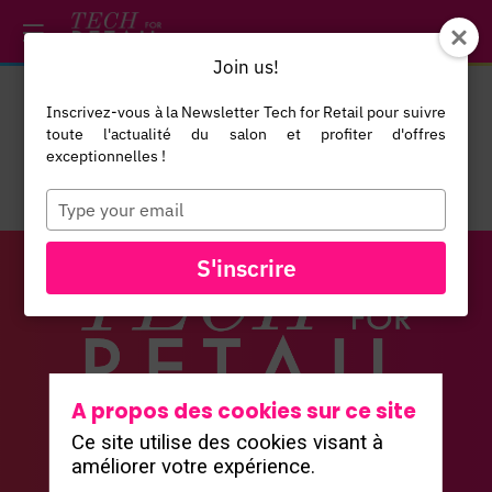
/*
*/
*/
/*
*/
Join us!
Inscrivez-vous à la Newsletter Tech for Retail pour suivre
toute l'actualité du salon et profiter d'offres
exceptionnelles !
Type
your
email
S'inscrire
Vous n'êtes pas autorisé à accéder à ce
A propos des cookies sur ce site
contenu
Ce site utilise des cookies visant à
Le salon
améliorer votre expérience.