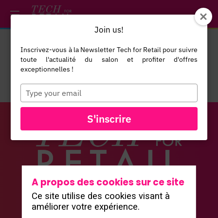
/*
*/
*/
/*
*/
Join us!
Inscrivez-vous à la Newsletter Tech for Retail pour suivre
toute l'actualité du salon et profiter d'offres
exceptionnelles !
Type
your
email
S'inscrire
Vous n'êtes pas autorisé à accéder à ce
A propos des cookies sur ce site
contenu
Ce site utilise des cookies visant à
Le salon
améliorer votre expérience.