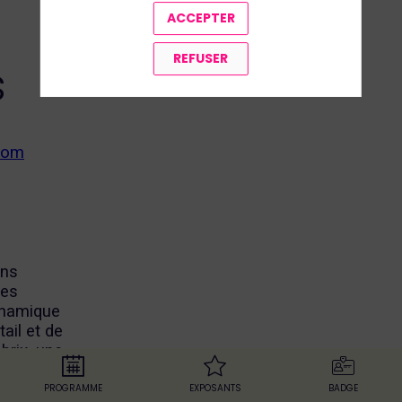
ACCEPTER
REFUSER
s
com
ons
ges
dynamique
ail et de
ebrix, une
t aux
pre
PROGRAMME
EXPOSANTS
BADGE