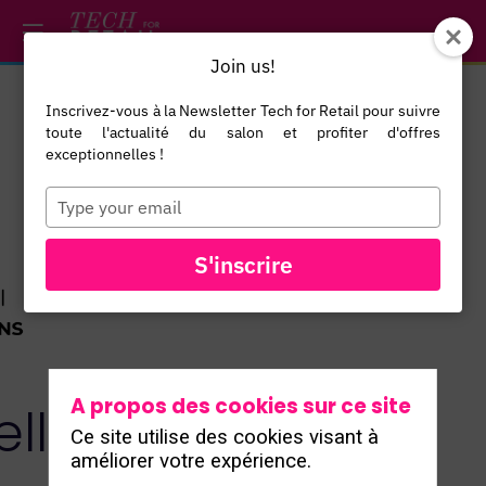
/*
*/
*/
/*
*/
Join us!
Inscrivez-vous à la Newsletter Tech for Retail pour suivre
toute l'actualité du salon et profiter d'offres
exceptionnelles !
Type
your
email
TOUS LES
S'inscrire
EXPOSANTS
A propos des cookies sur ce site
lli
Ce site utilise des cookies visant à
améliorer votre expérience.