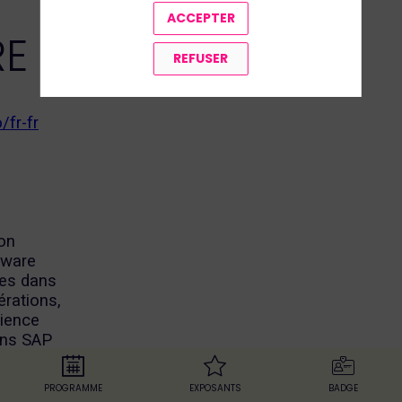
ACCEPTER
RE
REFUSER
/fr-fr
ion
laware
es dans
érations,
rience
ions SAP
te cloud,
s…), ses
PROGRAMME
EXPOSANTS
BADGE
ution