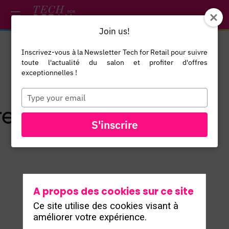
/*
*/
*/
/*
*/
Join us!
Inscrivez-vous à la Newsletter Tech for Retail pour suivre
toute l'actualité du salon et profiter d'offres
exceptionnelles !
Type
your
email
TOUS LES
S'inscrire
EXPOSANTS
A propos des cookies sur ce site
Ce site utilise des cookies visant à
améliorer votre expérience.