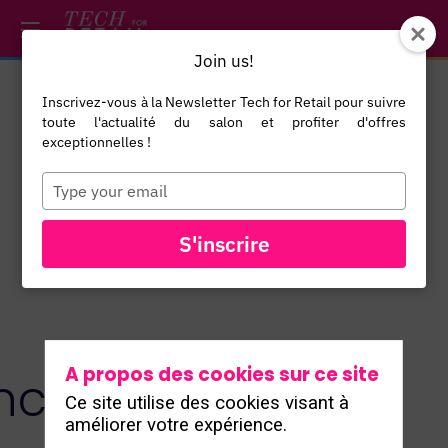
/*
*/
*/
/*
*/
Join us!
Inscrivez-vous à la Newsletter Tech for Retail pour suivre
toute l'actualité du salon et profiter d'offres
exceptionnelles !
Type
your
email
TOUS LES
S'inscrire
EXPOSANTS
A propos des cookies sur ce site
nc.
Ce site utilise des cookies visant à
améliorer votre expérience.