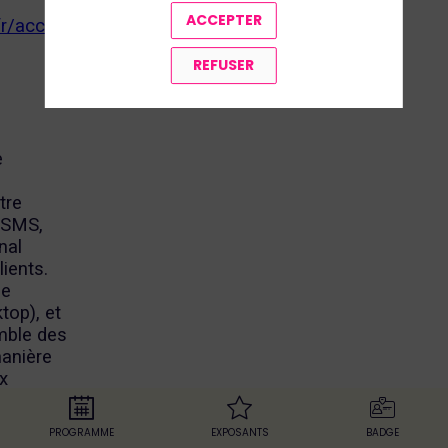
ACCEPTER
r/accueil
REFUSER
e
tre
 SMS,
nal
lients.
ne
top), et
emble des
anière
ux
t
PROGRAMME
EXPOSANTS
BADGE