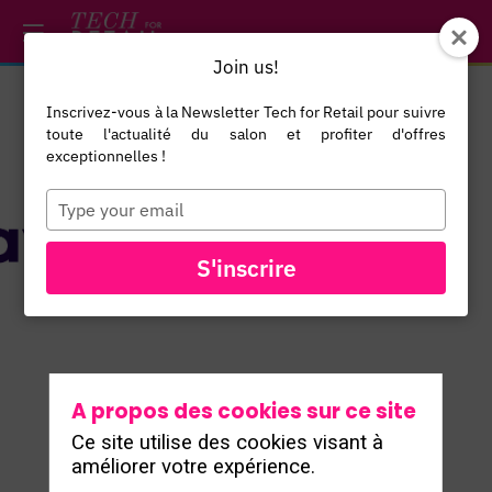
/*
*/
*/
/*
*/
Join us!
Inscrivez-vous à la Newsletter Tech for Retail pour suivre
toute l'actualité du salon et profiter d'offres
exceptionnelles !
Type
your
email
TOUS LES
S'inscrire
EXPOSANTS
A propos des cookies sur ce site
Ce site utilise des cookies visant à
améliorer votre expérience.