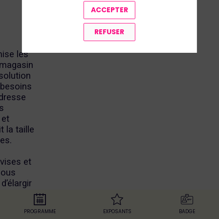
ACCEPTER
REFUSER
ise les
 magasin
solution
 besoins
dresse
s
 et
 la taille
es.
vises et
nous
d’élargir
 à
PROGRAMME
EXPOSANTS
BADGE
s de