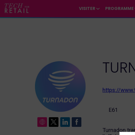
/*
*/
*/
/*
*/
VISITER
PROGRAMME
TUR
https://www
E61
Turnadon tra