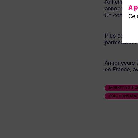
l’affichage d
A p
annonceurs p
Un concept s
Ce 
Plus de 4 00
partenaires de
Annonceurs ?
en France, av
MARKETING & 
SOLUTIONS MAG