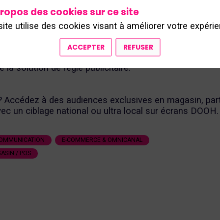
igital, installé ou non, et vous connecte à plus de 300
ropos des cookies sur ce site
remium prêts à toucher votre audience !
imple et ROIste.
site utilise des cookies visant à améliorer votre expérie
ACCEPTER
REFUSER
0 points de ventes et de grandes enseignes sont déjà
 la solution de régie publicitaire.
 Accédez à des audiences exclusives en magasin, par
ec un ciblage national ou ultra local sur écrans DOOH.
COMMUNICATION
E-COMMERCE & OMNICANAL
ASIN / POS