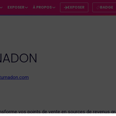
EXPOSER
À PROPOS
EXPOSER
BADGE
NADON
.turnadon.com
nsforme vos points de vente en sources de revenus gr