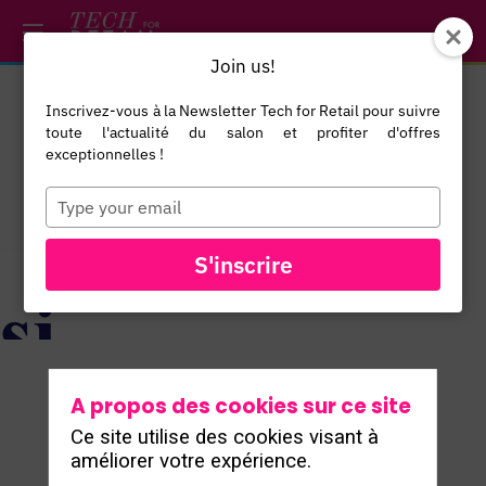
/*
*/
*/
/*
*/
Join us!
Inscrivez-vous à la Newsletter Tech for Retail pour suivre
toute l'actualité du salon et profiter d'offres
exceptionnelles !
Type
your
email
TOUS LES
S'inscrire
EXPOSANTS
A propos des cookies sur ce site
Ce site utilise des cookies visant à
améliorer votre expérience.