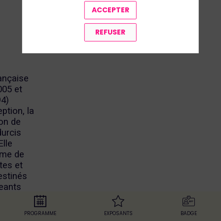
ACCEPTER
REFUSER
rançaise
005 et
94)
ption, la
ion de
durcis
Elle
mme de
tes et
estinés
eants
ustrie, la
 ou
PROGRAMME
EXPOSANTS
BADGE
e 30 ans