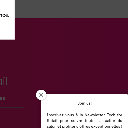
nce.
il
les
Join us!
Inscrivez-vous à la Newsletter Tech for
Retail pour suivre toute l'actualité du
salon et profiter d'offres exceptionnelles !