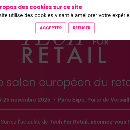
ropos des cookies sur ce site
site utilise des cookies visant à améliorer votre expérie
ACCEPTER
REFUSER
e salon européen du reta
4-25 novembre 2025
•
Paris Expo, Porte de Versail
Suivez l'actualité de
Tech For Retail, abonnez-vous !