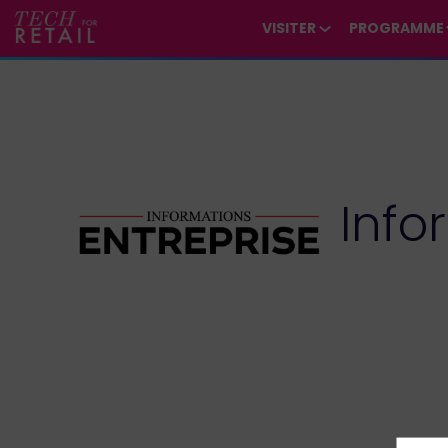
/*
*/
*/
/*
*/
VISITER
PROGRAMME
Info