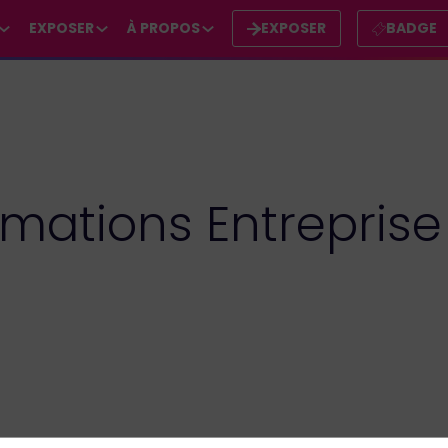
EXPOSER
À PROPOS
EXPOSER
BADGE
rmations Entreprise