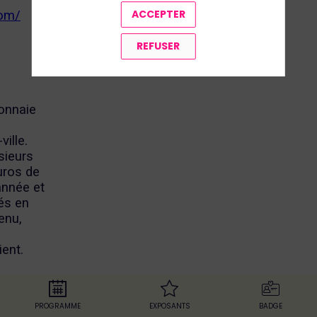
ACCEPTER
com/
REFUSER
onnaie
ille.
sieurs
uros de
année et
és en
enu,
ient.
PROGRAMME
EXPOSANTS
BADGE