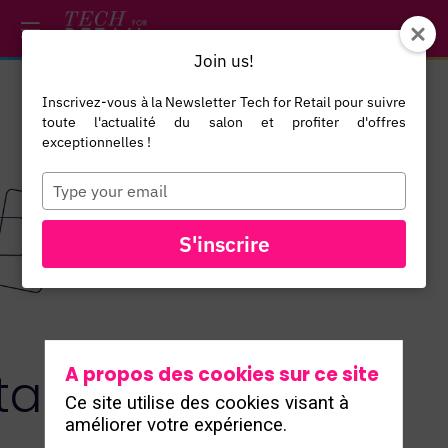
/*
*/
*/
/*
*/
Join us!
Inscrivez-vous à la Newsletter Tech for Retail pour suivre
toute l'actualité du salon et profiter d'offres
exceptionnelles !
Type
your
email
TOUS LES
S'inscrire
EXPOSANTS
A propos des cookies sur ce site
tal
Ce site utilise des cookies visant à
améliorer votre expérience.