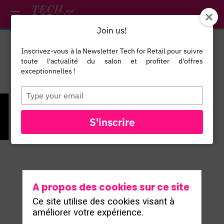
/*
*/
*/
/*
*/
Join us!
Inscrivez-vous à la Newsletter Tech for Retail pour suivre
toute l'actualité du salon et profiter d'offres
exceptionnelles !
Type
your
email
TOUS LES
S'inscrire
EXPOSANTS
A propos des cookies sur ce site
Ce site utilise des cookies visant à
améliorer votre expérience.