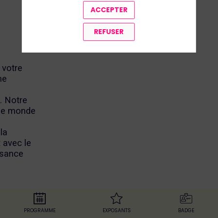
ACCEPTER
REFUSER
 votre
ne
. Notre
 le monde
la
 avec le
ssance
PROGRAMME
EXPOSANTS
BADGE