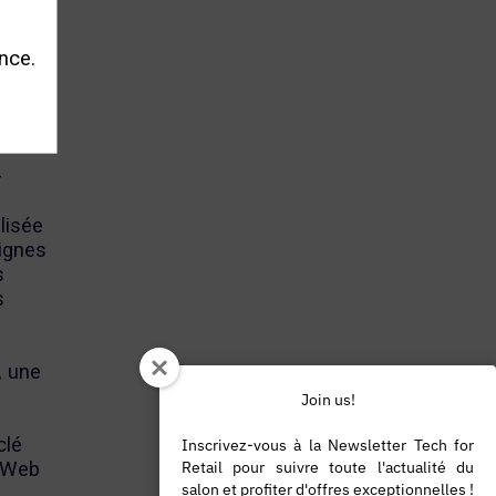
gies
s data
nce.
aires
miser
–
lisée
ignes
s
s
, une
Join us!
clé
Inscrivez-vous à la Newsletter Tech for
o-Web
Retail pour suivre toute l'actualité du
salon et profiter d'offres exceptionnelles !