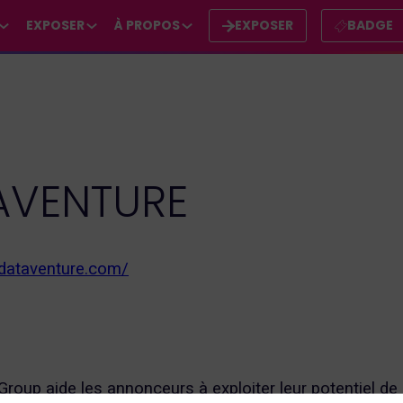
EXPOSER
À PROPOS
EXPOSER
BADGE
AVENTURE
dataventure.com/
roup aide les annonceurs à exploiter leur potentiel de