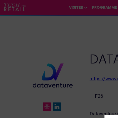
/*
*/
*/
/*
*/
VISITER
PROGRAMME
DAT
https://www.
F26
Dataventure G