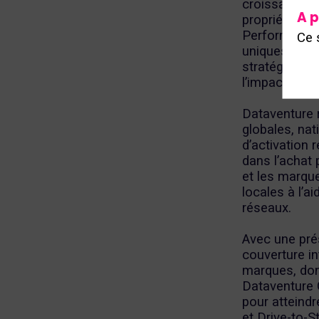
croissance d
A p
propriétaires
Performance,
Ce 
uniques, ses
stratégiques
l’impact des 
Dataventure 
globales, nat
d’activation 
dans l’achat
et les marque
locales à l’a
réseaux.
Avec une pré
couverture in
marques, don
Dataventure 
pour atteind
et Drive-to-S