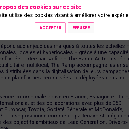
igitale grâce à une expertise reconnue et des technolo
ropos des cookies sur ce site
, et à assurer le succès de leurs stratégies en Data et
 Marketing local et PRM/CRM. En mobilisant ses actif
site utilise des cookies visant à améliorer votre expérie
 audiences propriétaires et un réseau étendu de parten
, le groupe déploie des solutions sur-mesure pour maxi
ACCEPTER
REFUSER
campagnes sur tous les leviers digitaux.
répond aux enjeux des marques à toutes les échelles 
ionales, locales et hyperlocales – grâce à une capacité
renforcée portée par sa filiale The Ramp. AdTech spécia
 publicitaire multilocal, The Ramp accompagne les ense
s distribuées dans la digitalisation de leurs campagne
ide de plateformes centralisées ou déployées dans leur
sence commerciale active en France, Espagne et Italie
ternationale, et des collaborations avec plus de 350
t Europcar, Toyota, Société Générale et McDonald’s,
Group se positionne comme un partenaire stratégique 
re des objectifs ambitieux de Lead Generation, Drive-t
tore.