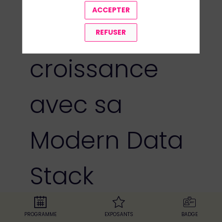
ACCEPTER
pilote sa
REFUSER
croissance
avec sa
Modern Data
Stack
25 nov. 2025
|
12:00
-
12:30
PROGRAMME
EXPOSANTS
BADGE