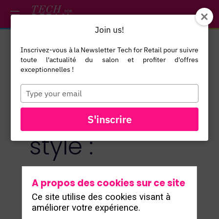
/*
*/
*/
/*
*/
Join us!
Inscrivez-vous à la Newsletter Tech for Retail pour suivre
toute l'actualité du salon et profiter d'offres
La data au
exceptionnelles !
Type
your
service du
email
S'inscrire
style :
comment
A propos des cookies sur ce site
Ce site utilise des cookies visant à
AMI Paris
améliorer votre expérience.