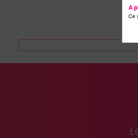
A p
Ce 
L