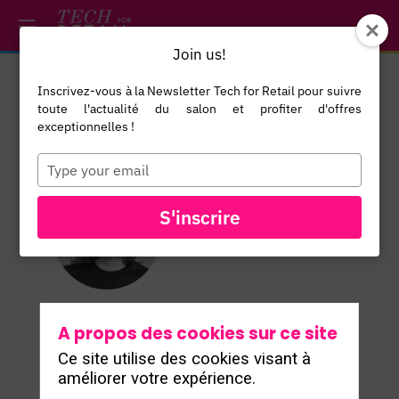
/*
*/
*/
/*
*/
Join us!
Inscrivez-vous à la Newsletter Tech for Retail pour suivre
Daniela
Ott
toute l'actualité du salon et profiter d'offres
exceptionnelles !
Profitable
Resale Expert
Type
your
Agape
email
Strategy
S'inscrire
DO
Consulting
A propos des cookies sur ce site
Ce site utilise des cookies visant à
améliorer votre expérience.