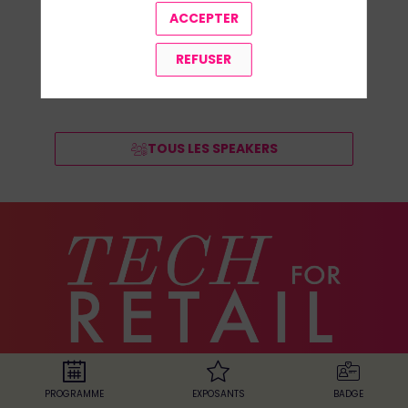
ACCEPTER
REFUSER
TOUS LES SPEAKERS
Le salon
PROGRAMME
EXPOSANTS
BADGE