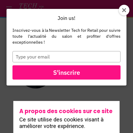
/*
*/
*/
/*
*/
Join us!
Inscrivez-vous à la Newsletter Tech for Retail pour suivre
Yan
toute l'actualité du salon et profiter d'offres
Claeyssen
exceptionnelles !
Consulting &
Type
your
Partnerships
email
YC
Leader
S'inscrire
Valiuz
A propos des cookies sur ce site
Ce site utilise des cookies visant à
améliorer votre expérience.