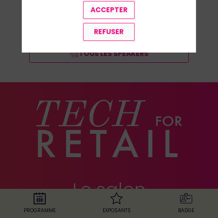
ACCEPTER
REFUSER
TOUS LES SPEAKERS
Le salon
européen du
PROGRAMME
EXPOSANTS
BADGE