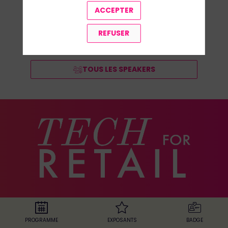
ACCEPTER
REFUSER
TOUS LES SPEAKERS
Le salon
PROGRAMME
EXPOSANTS
BADGE