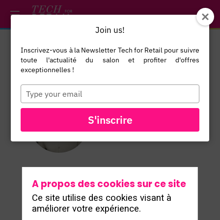
/*
*/
*/
/*
*/
Join us!
Inscrivez-vous à la Newsletter Tech for Retail pour suivre
Aymeric
toute l'actualité du salon et profiter d'offres
Dechin
exceptionnelles !
CEO & Co-
Type
your
Founder
email
Faume
S'inscrire
AD
A propos des cookies sur ce site
Ce site utilise des cookies visant à
améliorer votre expérience.