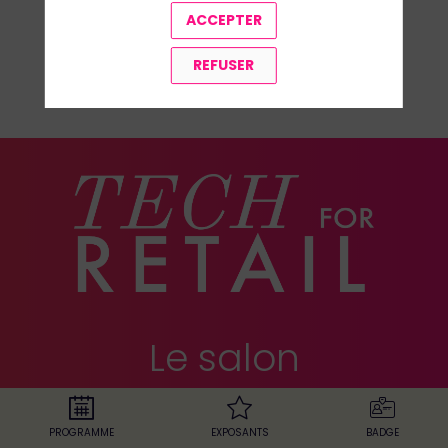
ACCEPTER
REFUSER
TOUS LES SPEAKERS
Le salon
européen du
PROGRAMME
EXPOSANTS
BADGE