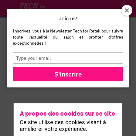
/*
*/
*/
/*
*/
Join us!
Inscrivez-vous à la Newsletter Tech for Retail pour suivre
Gabriel
toute l'actualité du salon et profiter d'offres
Hubert
exceptionnelles !
CEO and co-
Type
your
founder
GH
email
Dust
S'inscrire
A propos des cookies sur ce site
Ce site utilise des cookies visant à
améliorer votre expérience.