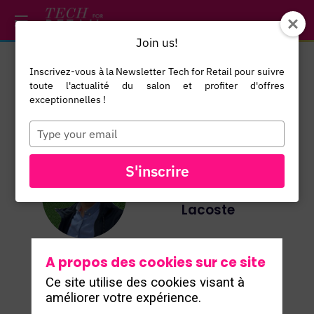
/*
*/
*/
/*
*/
Join us!
Inscrivez-vous à la Newsletter Tech for Retail pour suivre
Yohan
toute l'actualité du salon et profiter d'offres
Ouaziz
exceptionnelles !
Head of
Type
your
Omnichannel
email
Payment &
S'inscrire
Fraud
YO
Lacoste
A propos des cookies sur ce site
Ce site utilise des cookies visant à
améliorer votre expérience.