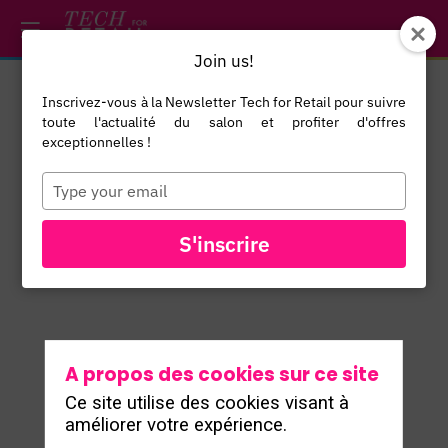
/*
*/
*/
/*
*/
Join us!
Inscrivez-vous à la Newsletter Tech for Retail pour suivre
Maximilian
toute l'actualité du salon et profiter d'offres
Lanaro
exceptionnelles !
ML
CTO
Type
your
Competitoor
email
S'inscrire
A propos des cookies sur ce site
Ce site utilise des cookies visant à
TOUS LES SPEAKERS
améliorer votre expérience.