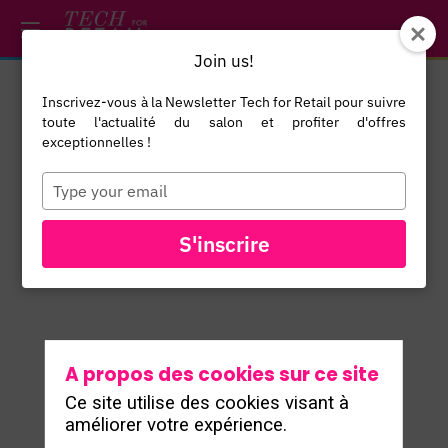
/*
*/
*/
/*
*/
Join us!
Inscrivez-vous à la Newsletter Tech for Retail pour suivre
Jorma
toute l'actualité du salon et profiter d'offres
Leteurtrois
exceptionnelles !
Product
Type
JL
your
Marketing
email
Manager
S'inscrire
Splio
A propos des cookies sur ce site
Ce site utilise des cookies visant à
améliorer votre expérience.