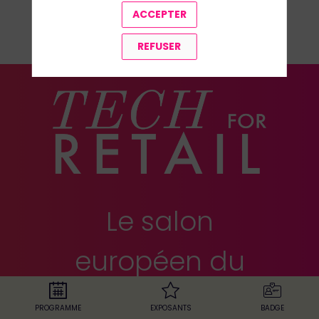
ACCEPTER
TOUS LES SPEAKERS
REFUSER
Le salon
européen du
retail
PROGRAMME
EXPOSANTS
BADGE