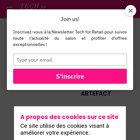
/*
*/
*/
/*
*/
Join us!
Inscrivez-vous à la Newsletter Tech for Retail pour suivre
Vincent
toute l'actualité du salon et profiter d'offres
Blaclard
exceptionnelles !
Managing
Type
your
Partner &
VB
email
Retail Lead
S'inscrire
France
ARTEFACT
A propos des cookies sur ce site
Ce site utilise des cookies visant à
améliorer votre expérience.