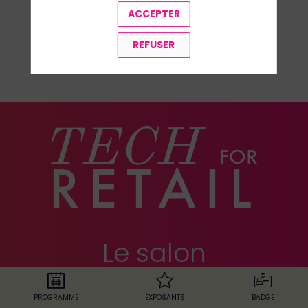
ACCEPTER
REFUSER
TOUS LES SPEAKERS
Le salon
européen du
PROGRAMME
EXPOSANTS
BADGE