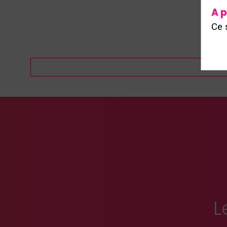
A p
Ce 
L