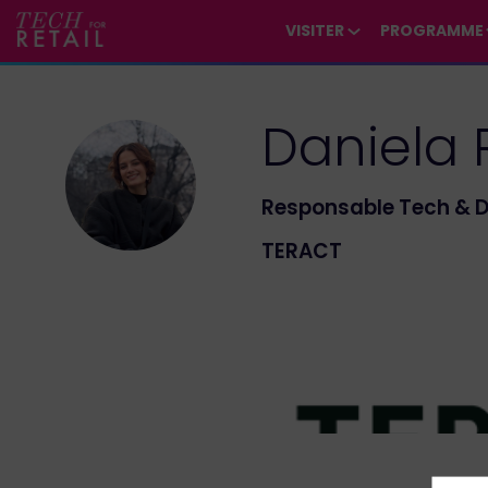
/*
*/
*/
/*
*/
VISITER
PROGRAMME
Daniela
DR
Responsable Tech & 
TERACT