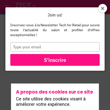
/*
*/
*/
/*
*/
Join us!
Inscrivez-vous à la Newsletter Tech for Retail pour suivre
Arnaud
toute l'actualité du salon et profiter d'offres
LONGATTE
exceptionnelles !
Directeur
Type
AL
your
Marketing et
email
Innovation
S'inscrire
NANOTERA
A propos des cookies sur ce site
Ce site utilise des cookies visant à
améliorer votre expérience.