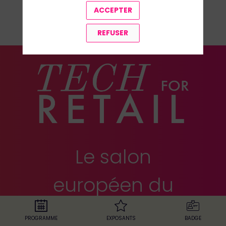
ACCEPTER
TOUS LES SPEAKERS
REFUSER
Le salon
européen du
retail
PROGRAMME
EXPOSANTS
BADGE