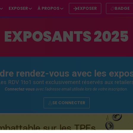
EXPOSER
À PROPOS
EXPOSER
BADGE
EXPOSANTS 2025
dre rendez-vous avec les expo
Les RDV 1to1 sont exclusivement réservés aux retailers
Connectez-vous
avec l'adresse email utilisée lors de votre inscription.
SE CONNECTER