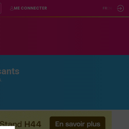
ME CONNECTER
FR
EN
sants
.