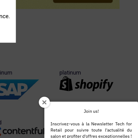
nce.
tinum
platinum
Join us!
d
gold
Inscrivez-vous à la Newsletter Tech for
Retail pour suivre toute l'actualité du
salon et profiter d'offres exceptionnelles !