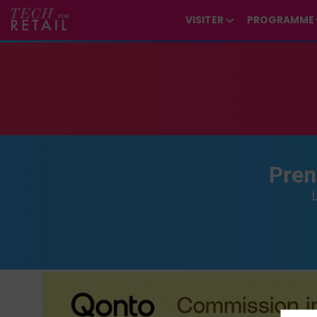
/*
*/
*/
/*
*/
VISITER
PROGRAMME
Pren