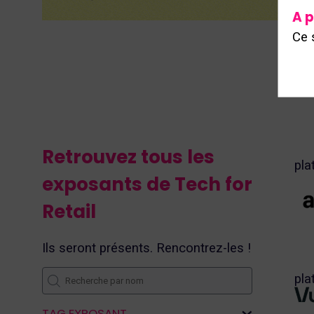
A p
Ce 
Retrouvez tous les
pla
exposants de Tech for
Retail
pla
TAG EXPOSANT