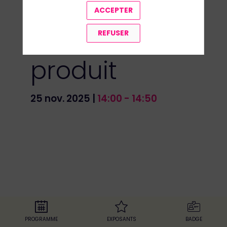
ACCEPTER
l'innovation
REFUSER
produit
25 nov. 2025
|
14:00
-
14:50
PROGRAMME
EXPOSANTS
BADGE
Avec