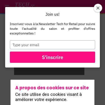
/*
*/
*/
/*
*/
Join us!
Inscrivez-vous à la Newsletter Tech for Retail pour suivre
toute l'actualité du salon et profiter d'offres
exceptionnelles !
Type
your
f
email
S'inscrire
l
A propos des cookies sur ce site
Ce site utilise des cookies visant à
améliorer votre expérience.