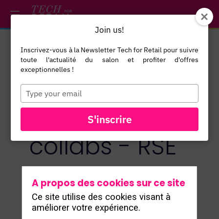
/*
*/
*/
/*
*/
Join us!
Inscrivez-vous à la Newsletter Tech for Retail pour suivre
toute l'actualité du salon et profiter d'offres
Concours de
exceptionnelles !
Type
your
pitchs &
email
S'inscrire
collabs - RSE
& économie
A propos des cookies sur ce site
Ce site utilise des cookies visant à
circulaire
améliorer votre expérience.