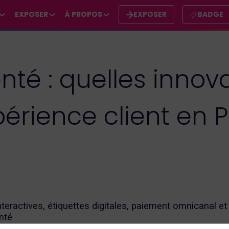
EXPOSER
À PROPOS
EXPOSER
BADGE
é : quelles innova
périence client en 
teractives, étiquettes digitales, paiement omnicanal et
nté