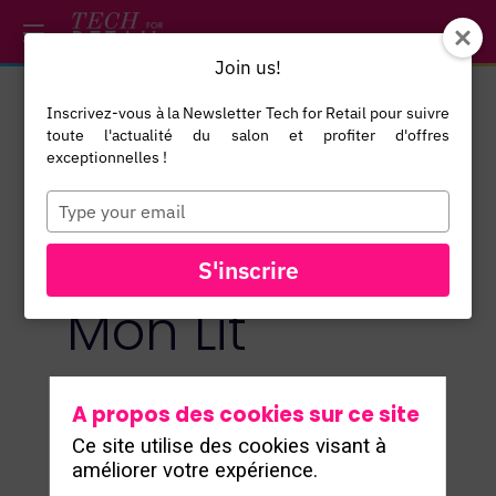
/*
*/
*/
/*
*/
Join us!
Inscrivez-vous à la Newsletter Tech for Retail pour suivre
toute l'actualité du salon et profiter d'offres
Un nouveau
exceptionnelles !
Type
your
chapitre pour
email
S'inscrire
Mon Lit
Cabane avec
A propos des cookies sur ce site
Ce site utilise des cookies visant à
PrestaShop :
améliorer votre expérience.